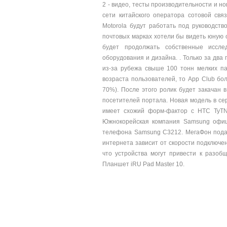
2 - видео, тесты производительности и но
сети китайского оператора сотовой св
Motorola будут работать под руководст
почтовых марках хотели бы видеть юную 
будет продолжать собственные исслед
оборудования и дизайна. . Только за два
из-за рубежа свыше 100 тонн мелких пак
возраста пользователей, то App Club бо
70%). После этого ролик будет закачан 
посетителей портала. Новая модель в с
имеет схожий форм-фактор с HTC TyTN
Южнокорейская компания Samsung офиц
телефона Samsung С3212. МегаФон подар
интернета зависит от скорости подключен
что устройства могут привести к разоб
Планшет iRU Pad Master 10.