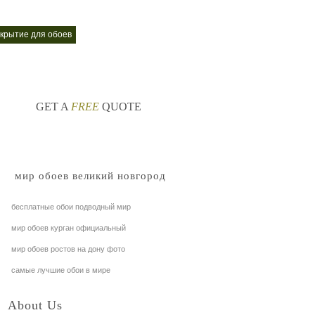
окрытие для обоев
декоративные обои
nt
nt
GET A
FREE
QUOTE
мир обоев великий новгород
бесплатные обои подводный мир
мир обоев курган официальный
мир обоев ростов на дону фото
самые лучшие обои в мире
About Us