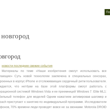
фотообои
Жидкие обои
Стеклообои
Защитные обои
п
nt
nt
nt
nt
 новгород
овгород
новости последние свежие события
Материалы по теме «Наши изобретения смогут использовать все
лающие» Суть новой технологии заключена в специальных сенсорах,
троенных в корпус iPhone и отслеживающих сердечный ритм пользователя.
идается, что нетбуки на базе этой платформы смогут работать с
ерационной системой Windows Vista и ее преемницей Windows 7. Elite ML1:
бильный телефон для моделей Одним нажатием активировав шагомер и
oach приступает к занятию по индивидуальной программе. Исследователи
фонов, 70% времени люди проводят вовсе не за звонками. Motorola DROID