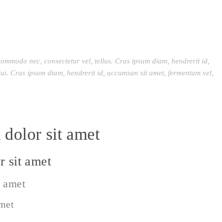
commodo nec, consectetur vel, tellus. Cras ipsum diam, hendrerit id,
ui. Cras ipsum diam, hendrerit id, accumsan sit amet, fermentum vel,
dolor sit amet
 sit amet
t amet
amet