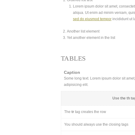
Ordered list test
Lorem ipsum dolor sit amet, consectetu
aliqua. Ut enim ad minim veniam, quis
sed do eiusmod tempor
incididunt ut 
Another list element
Yet another element in the list
TABLES
Caption
Some long text. Lorem ipsum dolor sit amet, 
adipisicing elit.
Use the
th
tag
The
tr
tag creates the row
You should always use the closing tags