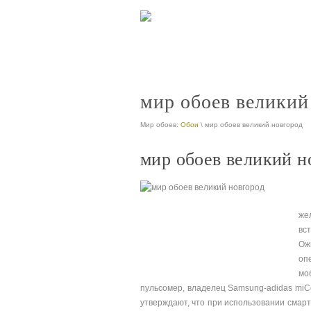
мир обоев великий
Мир обоев:
Обои
\ мир обоев великий новгород
мир обоев великий н
же
вс
Ож
оп
мо
пульсомер, владелец Samsung-adidas mіC
утверждают, что при использовании смарт