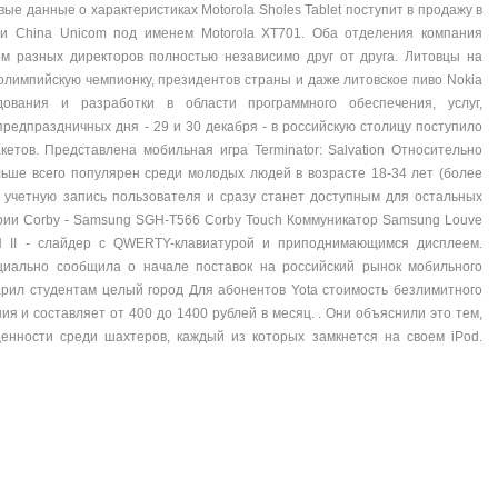
вые данные о характеристиках Motorola Sholes Tablet поступит в продажу в
язи China Unicom под именем Motorola XT701. Оба отделения компания
вом разных директоров полностью независимо друг от друга. Литовцы на
олимпийскую чемпионку, президентов страны и даже литовское пиво Nokia
ования и разработки в области программного обеспечения, услуг,
 предпраздничных дня - 29 и 30 декабря - в российскую столицу поступило
етов. Представлена мобильная игра Terminator: Salvation Относительно
льше всего популярен среди молодых людей в возрасте 18-34 лет (более
в учетную запись пользователя и сразу станет доступным для остальных
ерии Corby - Samsung SGH-T566 Corby Touch Коммуникатор Samsung Louve
 II - слайдер с QWERTY-клавиатурой и приподнимающимся дисплеем.
иально сообщила о начале поставок на российский рынок мобильного
ил студентам целый город Для абонентов Yota стоимость безлимитного
ия и составляет от 400 до 1400 рублей в месяц. . Они объяснили это тем,
щенности среди шахтеров, каждый из которых замкнется на своем iPod.