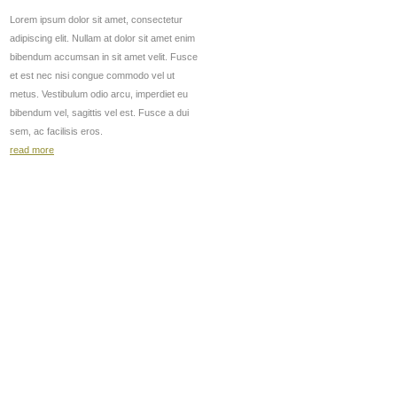
Lorem ipsum dolor sit amet, consectetur
adipiscing elit. Nullam at dolor sit amet enim
bibendum accumsan in sit amet velit. Fusce
et est nec nisi congue commodo vel ut
metus. Vestibulum odio arcu, imperdiet eu
bibendum vel, sagittis vel est. Fusce a dui
sem, ac facilisis eros.
read more