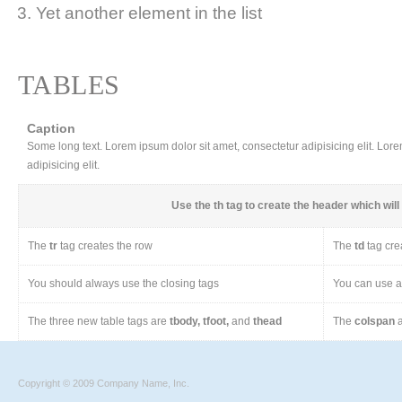
Yet another element in the list
TABLES
Caption
Some long text. Lorem ipsum dolor sit amet, consectetur adipisicing elit. Lor
adipisicing elit.
Use the
th
tag to create the header which will 
The
tr
tag creates the row
The
td
tag cre
You should always use the closing tags
You can use a 
The three new table tags are
tbody, tfoot,
and
thead
The
colspan
a
Copyright © 2009 Company Name, Inc.