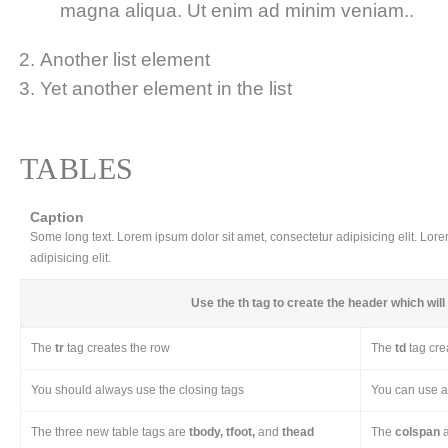
magna aliqua. Ut enim ad minim veniam..
Another list element
Yet another element in the list
TABLES
Caption
Some long text. Lorem ipsum dolor sit amet, consectetur adipisicing elit. Lor
adipisicing elit.
Use the
th
tag to create the header which will 
The
tr
tag creates the row
The
td
tag cre
You should always use the closing tags
You can use a 
The three new table tags are
tbody, tfoot,
and
thead
The
colspan
a