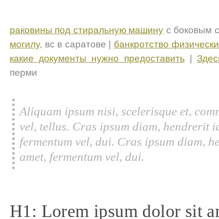
раковины под стиральную машину
с боковым с
могилу
, вс в саратове |
банкротство физически
какие документы нужно предоставить
|
Здес
перми
Aliquam ipsum nisi, scelerisque et, com
vel, tellus. Cras ipsum diam, hendrerit 
fermentum vel, dui. Cras ipsum diam, he
amet, fermentum vel, dui.
H1: Lorem ipsum dolor sit a