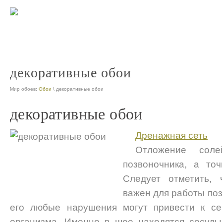
фотообои
Жидки
nt
nt
декоративные обои
Мир обоев:
Обои
\ декоративные обои
декоративные обои
Дренажная сеть
Отложение сол
позвоночника, а то
Следует отметить,
важен для работы по
его любые нарушения могут привести к се
организма. Именно в шее находятся сосуды