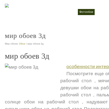
фотообои
Жидки
nt
nt
мир обоев 3д
Мир обоев:
Обои
\ мир обоев 3д
мир обоев 3д
особенности интер
Посмотрите еще об
рабочий стол , мячи
девушки обои на раб
рабочий стол , паль
солнце обои на рабочий стол , надувают
купальники обои на рабочий стол Поделитесь