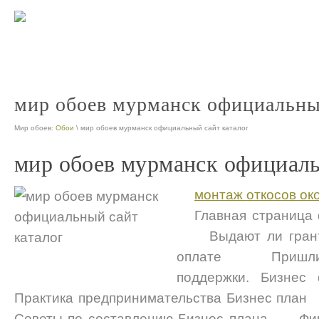
фотообои
Жидки
nt
nt
мир обоев мурманск официальный
Мир обоев:
Обои
\ мир обоев мурманск официальный сайт каталог
мир обоев мурманск официаль
монтаж откосов ок
Главная страница
Выдают ли гран
оплате Пришлите
поддержки. Бизнес
Практика предпринимательства Бизнес п
Советы по составлению Бизнес плана Фи