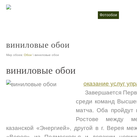
фотообои
Жидки
nt
nt
виниловые обои
Мир обоев:
Обои
\ виниловые обои
виниловые обои
оказание услуг уп
Завершается Перв
среди команд Высшей
матча. Оба пройдут 
Ростове между м
казанской «Энергией», другой в г. Верея м
«Верея» из Подмосковья и дерзким нович